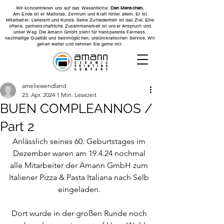
Wir konzentrieren uns auf das Wesentliche:
Den Menschen.
Am Ende ist er Maßstab, Zentrum und Kraft hinter allem. Er ist
Mitarbeiter, Lieferant und Kunde. Seine Zufriedenheit ist das Ziel. Eine
offene, partnerschaftliche Zusammenarbeit ist unser Anspruch und
unser Weg. Die Amann GmbH steht für transparente Fairness,
nachhaltige Qualität und bestmöglichen, unbürokratischen Service. Wir
gehen weiter und nehmen Sie gerne mit.
ameliewendland
23. Apr. 2024
1 Min. Lesezeit
BUEN COMPLEANNOS /
Part 2
Anlässlich seines 60. Geburtstages im 
Dezember waren am 19.4.24 nochmal 
alle Mitarbeiter der Amann GmbH zum 
Italiener Pizza & Pasta Italiana nach Selb 
eingeladen. 
Dort wurde in der großen Runde noch 