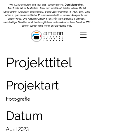
Wir konzentrieren uns auf das Wesentliche:
Den Menschen.
Am Ende ist er Maßstab, Zentrum und Kraft hinter allem. Er ist
Mitarbeiter, Lieferant und Kunde. Seine Zufriedenheit ist das Ziel. Eine
offene, partnerschaftliche Zusammenarbeit ist unser Anspruch und
unser Weg. Die Amann GmbH steht für transparente Fairness,
nachhaltige Qualität und bestmöglichen, unbürokratischen Service. Wir
gehen weiter und nehmen Sie gerne mit.
Projekttitel
Projektart
Fotografie
Datum
April 2023