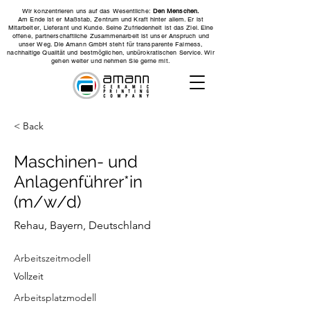
Wir konzentrieren uns auf das Wesentliche:
Den Menschen.
Am Ende ist er Maßstab, Zentrum und Kraft hinter allem. Er ist
Mitarbeiter, Lieferant und Kunde. Seine Zufriedenheit ist das Ziel. Eine
offene, partnerschaftliche Zusammenarbeit ist unser Anspruch und
unser Weg. Die Amann GmbH steht für transparente Fairness,
nachhaltige Qualität und bestmöglichen, unbürokratischen Service. Wir
gehen weiter und nehmen Sie gerne mit.
< Back
Maschinen- und
Anlagenführer*in
(m/w/d)
Rehau, Bayern, Deutschland
Arbeitszeitmodell
Vollzeit
Arbeitsplatzmodell