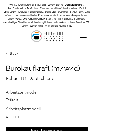
Wir konzentrieren uns auf das Wesentliche:
Den Menschen.
Am Ende ist er Maßstab, Zentrum und Kraft hinter allem. Er ist
Mitarbeiter, Lieferant und Kunde. Seine Zufriedenheit ist das Ziel. Eine
offene, partnerschaftliche Zusammenarbeit ist unser Anspruch und
unser Weg. Die Amann GmbH steht für transparente Fairness,
nachhaltige Qualität und bestmöglichen, unbürokratischen Service. Wir
gehen weiter und nehmen Sie gerne mit.
< Back
Bürokaufkraft (m/w/d)
Rehau, BY, Deutschland
Arbeitszeitmodell
Teilzeit
Arbeitsplatzmodell
Vor Ort
Jetzt bewerben!